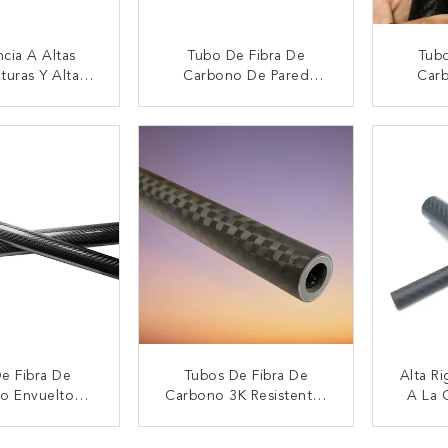
ncia A Altas
Tubo De Fibra De
Tubo
turas Y Alta
Carbono De Pared
Car
ividad Tubo
Delgada De Alta
Gr
De Fibra De
Precisión 100% 3K
Estru
CTAR AHORA
CONTACTAR AHORA
CON
rbono
Res
Aplica
De Fibra De
Tubos De Fibra De
Alta Ri
o Envuelto
Carbono 3K Resistentes
A La 
 Brillante 8 Mm
Al Desgaste Y
Tub
 M 14 Mm 16
Resistentes Al Desgaste
Carb
CTAR AHORA
CONTACTAR AHORA
CON