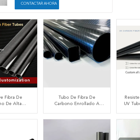
CONTACTAR AHORA
e Fibra De
Tubo De Fibra De
Resist
no De Alta
Carbono Enrollado A
UV Tubo
 24*22*1000mm
Medida De 5 Mm DE X 3
De Ca
endimiento Y
Mm DI X 1000 Mm De
Mate P
CTAR AHORA
CONTACTAR AHORA
CON
igero
Longitud, Tubo Brillante
3K