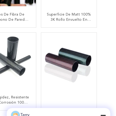
s De Fibra De
Superficie De Matt 100%
bono De Pared
3K Rollo Envuelto En
uesa: Tubos
Fibra De Carbono Tubo
cturales De Alta
23 X 25 X 500 Mm
TACTAR AHORA
CONTACTAR AHORA
istencia Para
ciones Exigentes
gidez, Resistente
Corrosión 100%
o De Fibra De
ono 3K Fuerte,
Terry
TACTAR AHORA
CONTACTAR AHORA