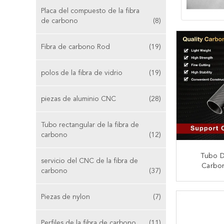
Placa del compuesto de la fibra
de carbono
(8)
Fibra de carbono Rod
(19)
polos de la fibra de vidrio
(19)
piezas de aluminio CNC
(28)
Tubo rectangular de la fibra de
carbono
(12)
Tubo D
servicio del CNC de la fibra de
Carbo
carbono
(37)
Precisión
- Alto R
CONTA
L
Piezas de nylon
(7)
Perfiles de la fibra de carbono
(11)