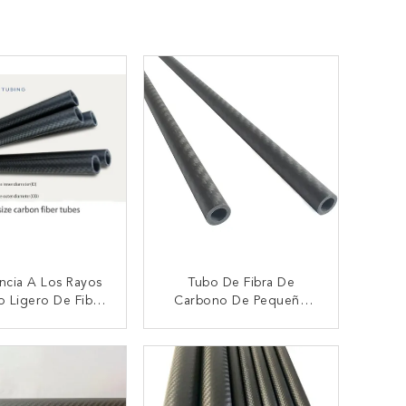
encia A Los Rayos
Tubo De Fibra De
 Ligero De Fibra
Carbono De Pequeño
rbono 3K Plano
Diámetro 3K Plano Mate
ara Aplicaciones
Con Tamaños
TACTAR AHORA
CONTACTAR AHORA
De Alto Par
Personalizados Para
Aplicaciones Industriales
Y Aeroespaciales