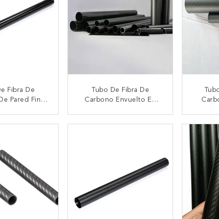
e Fibra De
Tubo De Fibra De
Tubo
De Pared Fina
Carbono Envuelto En
Carb
ódulo De Alto
Rollos De 3K En Forma
Relació
to - Diseño De
Redonda De Alta Rigidez
- Dura
CTAR AHORA
CONTACTAR AHORA
CON
ión De Alta
istencia