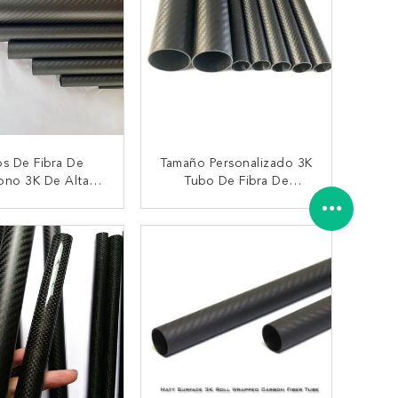
s De Fibra De
Tamaño Personalizado 3K
ono 3K De Alta
Tubo De Fibra De
n Resistencia-Peso
Carbono Fuerte Y
deros Y Ligeros
Resistente Al Desgaste
TACTAR AHORA
CONTACTAR AHORA
Con Todos Los Tamaños
Disponibles