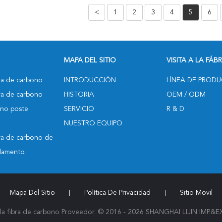
 20 Mm 22 Mm
Con Todos Los Tamaños
<
1
2
3
4
5
6
Disponibles
MAPA DEL SITIO
VISITA A LA FÁB
bra de carbono
INTRODUCCIÓN
LÍNEA DE PROD
bra de carbono
HISTORIA
OEM / ODM
ono poste
SERVICIO
R & D
NUESTRO EQUIPO
bra de carbono de
filamento
Mapa Del Sitio
Política De Privacidad
Sitio Movil
|
|
 fibra de carbono Proveedor. © 2016 - 2026 SHANGHAI LIJIN IMP.&EXP