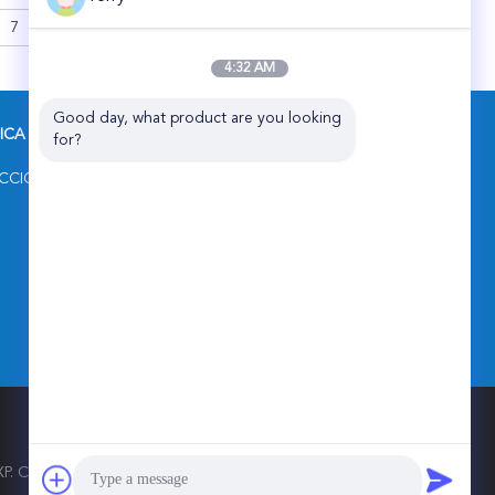
Ligero
7
8
>
4:32 AM
Good day, what product are you looking 
RICA
CONTACTAR AHORA
for?
SHANGHAI LIJIN IMP.&EXP. CO.,LTD
UCCIÓN
RM 206, zona C que construye No.1,
camino de No.69 Tieshan, distrito de
Baoshan, Shangai 200940, China
86-19537611058
sales@lijindustry.com
. CO.,LTD. All Rights Reserved.