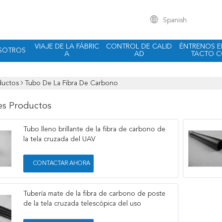
Spanish
VIAJE DE LA FÁBRIC
CONTROL DE CALID
ÉNTRENOS 
SOTROS
A
AD
TACTO 
ductos
Tubo De La Fibra De Carbono
es Productos
Tubo lleno brillante de la fibra de carbono de
la tela cruzada del UAV
CONTACTAR AHORA
Tubería mate de la fibra de carbono de poste
de la tela cruzada telescópica del uso