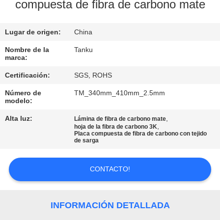
compuesta de fibra de carbono mate
CONTROL
Lugar de origen:
China
DE
CALIDAD
Nombre de la
Tanku
marca:
Certificación:
SGS, ROHS
ÉNTRENOS
Número de
TM_340mm_410mm_2.5mm
EN
modelo:
CONTACTO
Alta luz:
,
Lámina de fibra de carbono mate
,
hoja de la fibra de carbono 3K
CON
Placa compuesta de fibra de carbono con tejido
de sarga
PIDA
CONTACTO!
UNA
CITA
INFORMACIÓN DETALLADA