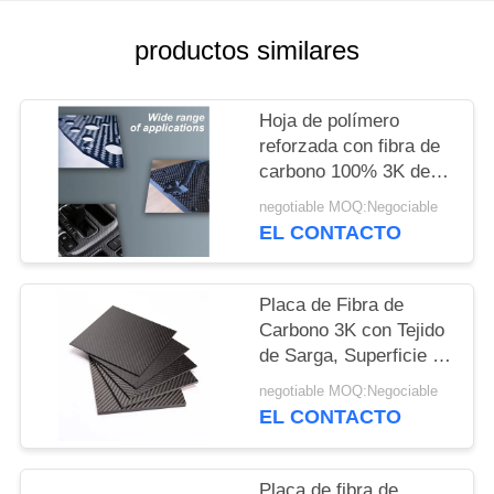
MAPA
DEL
productos similares
SITIO
Hoja de polímero
reforzada con fibra de
PRIVACY
carbono 100% 3K de
POLICY
alto rendimiento - placa
negotiable MOQ:Negociable
de CFRP ligera
EL CONTACTO
Placa de Fibra de
Carbono 3K con Tejido
de Sarga, Superficie de
Alto Brillo y
negotiable MOQ:Negociable
Resistencia a la
EL CONTACTO
Tracción de 3200 MPa
para Automoción
Placa de fibra de