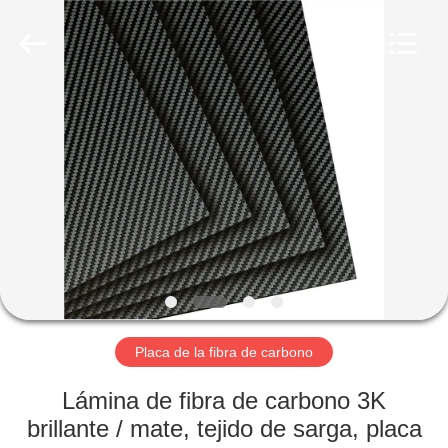
-
2026
SHANGHAI
LIJIN
IMP.&EXP.
CO.,LTD.
All
Rights
HOGAR
Reserved.
PRODUCTOS
SOBRE
NOSOTROS
VIAJE
DE
Placa de la fibra de carbono
LA
Lámina de fibra de carbono 3K
FÁBRICA
brillante / mate, tejido de sarga, placa