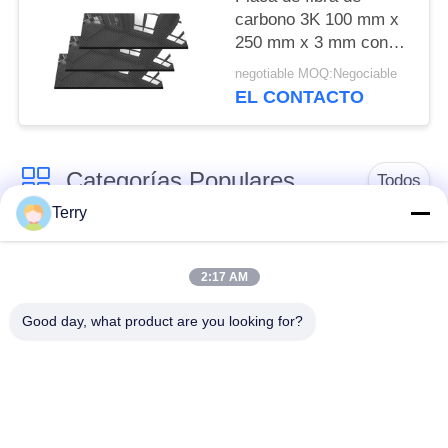
carbono 3K 100 mm x
250 mm x 3 mm con
acabado brillante -
negotiable MOQ:Negociable
Hoja de fibra de
EL CONTACTO
carbono
Categorías Populares
Todos
Terry
Tubo de la fibra de
placa de la fibra de
carbono
carbono
2:17 AM
Good day, what product are you looking for?
Tubo de la fibra de
Fibra de carbono
carbono de la herida
poste telescópico
del filamento
Placa del compuesto